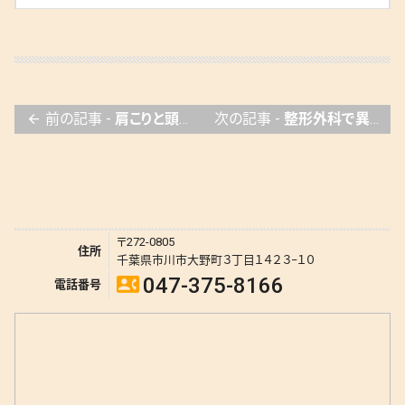
前の記事 -
肩こりと頭痛の関係について
次の記事 -
整形外科で異常なし…その不調、放置していませんか？
arrow_back
〒272-0805
住所
千葉県市川市大野町３丁目１４２３−１０
047-375-8166
contact_phone
電話番号