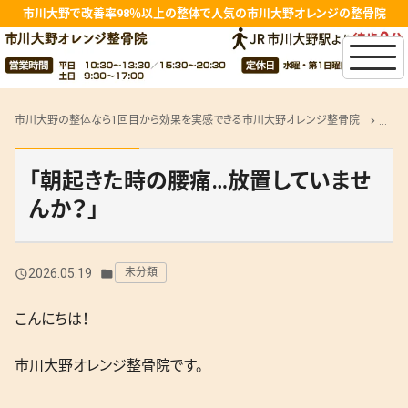
市川大野で改善率98％以上の整体で人気の市川大野オレンジの整骨院
市川大野の整体なら1回目から効果を実感できる市川大野オレンジ整骨院
院長
chevron_right
「朝起きた時の腰痛…放置していませ
んか？」
2026.05.19
未分類
query_builder
folder
こんにちは！
市川大野オレンジ整骨院です。